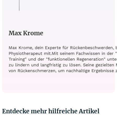
Max Krome
Max Krome, dein Experte für Rückenbeschwerden, br
Physiotherapeut mit.Mit seinem Fachwissen in der "
Training" und der "funktionellen Regeneration" un
zu lindern und langfristig zu lösen. Seine geziel
von Rückenschmerzen, um nachhaltige Ergebnisse zu
Folge mir auf Facebook
Folge mir auf Instagram
Folge mir auf Pinterest
Entdecke mehr hilfreiche Artikel