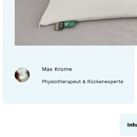
Max Krome
Physiotherapeut & Rückenexperte
Inh